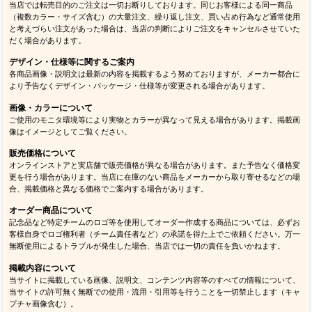
当店では転売目的のご注文は一切お断りしております。同じお客様による同一商品
（複数カラー・サイズ含む）の大量注文、繰り返し注文、買い占め行為など通常使用
と考えづらい注文があった場合は、当店の判断によりご注文をキャンセルさせていた
だく場合があります。
デザイン・仕様等に関するご案内
各商品画像・説明文は最新の内容を掲載するよう努めておりますが、メーカー都合に
より予告なくデザイン・パッケージ・仕様等が変更される場合があります。
画像・カラーについて
ご使用のモニタ環境等により実物とカラーが異なって見える場合があります。掲載画
像はイメージとしてご覧ください。
販売価格について
オンラインストアと実店舗で販売価格が異なる場合があります。また予告なく価格変
更を行う場合があります。当店に在庫のない商品をメーカーから取り寄せるなどの場
合、掲載価格と異なる価格でご案内する場合があります。
オーダー商品について
記念品など特定チームのロゴ等を使用してオーダー作成する商品については、必ずお
客様自身でロゴ権利者（チーム責任者など）の承諾を得た上でご依頼ください。万一
無断使用によるトラブルが発生した場合、当店では一切の責任を負いかねます。
掲載内容について
当サイトに掲載している画像、説明文、コンテンツ内容等のすべての情報について、
当サイトの許可無く無断での使用・流用・引用等を行うことを一切禁止します（キャ
プチャ画像含む）。