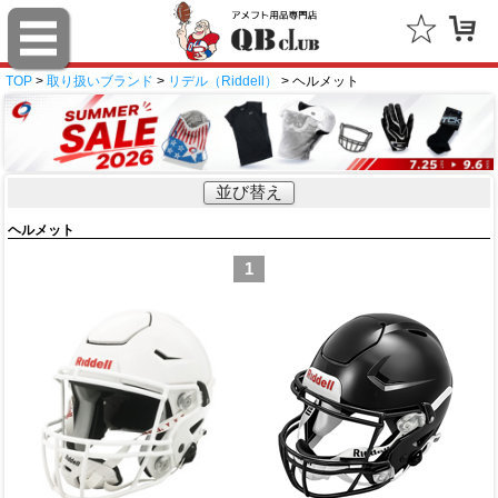
TOP
>
取り扱いブランド
>
リデル（Riddell）
> ヘルメット
並び替え
ヘルメット
1