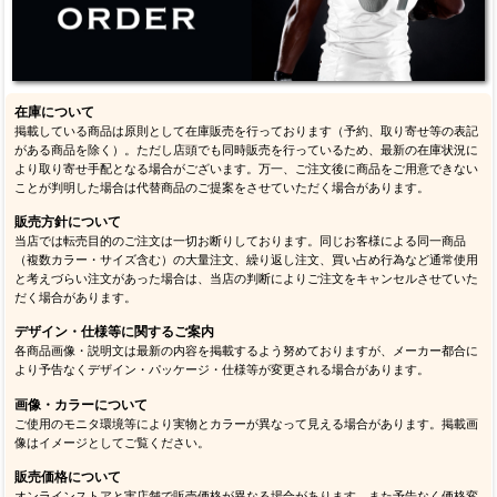
在庫について
掲載している商品は原則として在庫販売を行っております（予約、取り寄せ等の表記
がある商品を除く）。ただし店頭でも同時販売を行っているため、最新の在庫状況に
より取り寄せ手配となる場合がございます。万一、ご注文後に商品をご用意できない
ことが判明した場合は代替商品のご提案をさせていただく場合があります。
販売方針について
当店では転売目的のご注文は一切お断りしております。同じお客様による同一商品
（複数カラー・サイズ含む）の大量注文、繰り返し注文、買い占め行為など通常使用
と考えづらい注文があった場合は、当店の判断によりご注文をキャンセルさせていた
だく場合があります。
デザイン・仕様等に関するご案内
各商品画像・説明文は最新の内容を掲載するよう努めておりますが、メーカー都合に
より予告なくデザイン・パッケージ・仕様等が変更される場合があります。
画像・カラーについて
ご使用のモニタ環境等により実物とカラーが異なって見える場合があります。掲載画
像はイメージとしてご覧ください。
販売価格について
オンラインストアと実店舗で販売価格が異なる場合があります。また予告なく価格変