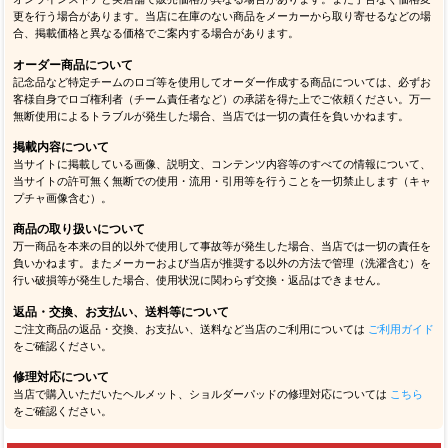
更を行う場合があります。当店に在庫のない商品をメーカーから取り寄せるなどの場
合、掲載価格と異なる価格でご案内する場合があります。
オーダー商品について
記念品など特定チームのロゴ等を使用してオーダー作成する商品については、必ずお
客様自身でロゴ権利者（チーム責任者など）の承諾を得た上でご依頼ください。万一
無断使用によるトラブルが発生した場合、当店では一切の責任を負いかねます。
掲載内容について
当サイトに掲載している画像、説明文、コンテンツ内容等のすべての情報について、
当サイトの許可無く無断での使用・流用・引用等を行うことを一切禁止します（キャ
プチャ画像含む）。
商品の取り扱いについて
万一商品を本来の目的以外で使用して事故等が発生した場合、当店では一切の責任を
負いかねます。またメーカーおよび当店が推奨する以外の方法で管理（洗濯含む）を
行い破損等が発生した場合、使用状況に関わらず交換・返品はできません。
返品・交換、お支払い、送料等について
ご注文商品の返品・交換、お支払い、送料など当店のご利用については
ご利用ガイド
をご確認ください。
修理対応について
当店で購入いただいたヘルメット、ショルダーパッドの修理対応については
こちら
をご確認ください。