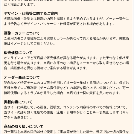
だく場合があります。
デザイン・仕様等に関するご案内
各商品画像・説明文は最新の内容を掲載するよう努めておりますが、メーカー都合に
より予告なくデザイン・パッケージ・仕様等が変更される場合があります。
画像・カラーについて
ご使用のモニタ環境等により実物とカラーが異なって見える場合があります。掲載画
像はイメージとしてご覧ください。
販売価格について
オンラインストアと実店舗で販売価格が異なる場合があります。また予告なく価格変
更を行う場合があります。当店に在庫のない商品をメーカーから取り寄せるなどの場
合、掲載価格と異なる価格でご案内する場合があります。
オーダー商品について
記念品など特定チームのロゴ等を使用してオーダー作成する商品については、必ずお
客様自身でロゴ権利者（チーム責任者など）の承諾を得た上でご依頼ください。万一
無断使用によるトラブルが発生した場合、当店では一切の責任を負いかねます。
掲載内容について
当サイトに掲載している画像、説明文、コンテンツ内容等のすべての情報について、
当サイトの許可無く無断での使用・流用・引用等を行うことを一切禁止します（キャ
プチャ画像含む）。
商品の取り扱いについて
万一商品を本来の目的以外で使用して事故等が発生した場合、当店では一切の責任を