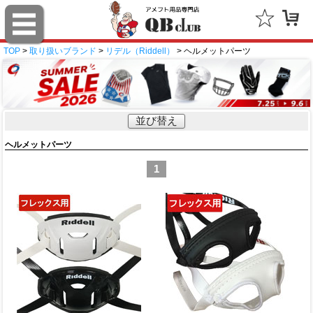
TOP
>
取り扱いブランド
>
リデル（Riddell）
> ヘルメットパーツ
並び替え
ヘルメットパーツ
1