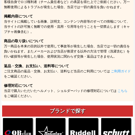
客様自身でロゴ権利者（チーム責任者など）の承諾を得た上でご依頼ください。万一
無断使用によるトラブルが発生した場合、当店では一切の責任を負いかねます。
掲載内容について
当サイトに掲載している画像、説明文、コンテンツ内容等のすべての情報について、
当サイトの許可無く無断での使用・流用・引用等を行うことを一切禁止します（キャ
プチャ画像含む）。
商品の取り扱いについて
万一商品を本来の目的以外で使用して事故等が発生した場合、当店では一切の責任を
負いかねます。またメーカーおよび当店が推奨する以外の方法で管理（洗濯含む）を
行い破損等が発生した場合、使用状況に関わらず交換・返品はできません。
返品・交換、お支払い、送料等について
ご注文商品の返品・交換、お支払い、送料など当店のご利用については
ご利用ガイド
をご確認ください。
修理対応について
当店で購入いただいたヘルメット、ショルダーパッドの修理対応については
こちら
をご確認ください。
ブランドで探す