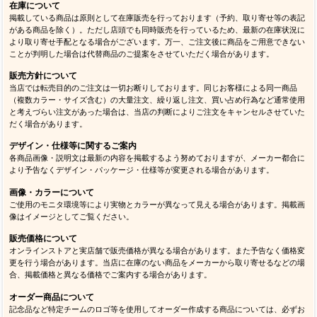
在庫について
掲載している商品は原則として在庫販売を行っております（予約、取り寄せ等の表記
がある商品を除く）。ただし店頭でも同時販売を行っているため、最新の在庫状況に
より取り寄せ手配となる場合がございます。万一、ご注文後に商品をご用意できない
ことが判明した場合は代替商品のご提案をさせていただく場合があります。
販売方針について
当店では転売目的のご注文は一切お断りしております。同じお客様による同一商品
（複数カラー・サイズ含む）の大量注文、繰り返し注文、買い占め行為など通常使用
と考えづらい注文があった場合は、当店の判断によりご注文をキャンセルさせていた
だく場合があります。
デザイン・仕様等に関するご案内
各商品画像・説明文は最新の内容を掲載するよう努めておりますが、メーカー都合に
より予告なくデザイン・パッケージ・仕様等が変更される場合があります。
画像・カラーについて
ご使用のモニタ環境等により実物とカラーが異なって見える場合があります。掲載画
像はイメージとしてご覧ください。
販売価格について
オンラインストアと実店舗で販売価格が異なる場合があります。また予告なく価格変
更を行う場合があります。当店に在庫のない商品をメーカーから取り寄せるなどの場
合、掲載価格と異なる価格でご案内する場合があります。
オーダー商品について
記念品など特定チームのロゴ等を使用してオーダー作成する商品については、必ずお