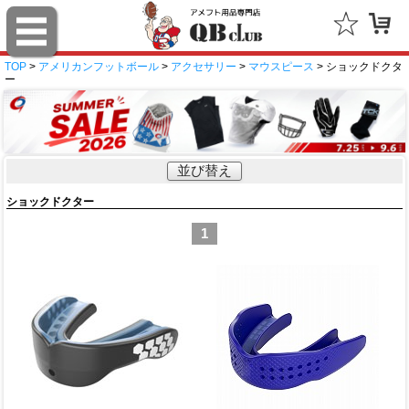
TOP
>
アメリカンフットボール
>
アクセサリー
>
マウスピース
> ショックドクタ
ー
並び替え
ショックドクター
1