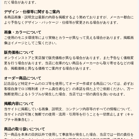
だく場合があります。
デザイン・仕様等に関するご案内
各商品画像・説明文は最新の内容を掲載するよう努めておりますが、メーカー都合に
より予告なくデザイン・パッケージ・仕様等が変更される場合があります。
画像・カラーについて
ご使用のモニタ環境等により実物とカラーが異なって見える場合があります。掲載画
像はイメージとしてご覧ください。
販売価格について
オンラインストアと実店舗で販売価格が異なる場合があります。また予告なく価格変
更を行う場合があります。当店に在庫のない商品をメーカーから取り寄せるなどの場
合、掲載価格と異なる価格でご案内する場合があります。
オーダー商品について
記念品など特定チームのロゴ等を使用してオーダー作成する商品については、必ずお
客様自身でロゴ権利者（チーム責任者など）の承諾を得た上でご依頼ください。万一
無断使用によるトラブルが発生した場合、当店では一切の責任を負いかねます。
掲載内容について
当サイトに掲載している画像、説明文、コンテンツ内容等のすべての情報について、
当サイトの許可無く無断での使用・流用・引用等を行うことを一切禁止します（キャ
プチャ画像含む）。
商品の取り扱いについて
万一商品を本来の目的以外で使用して事故等が発生した場合、当店では一切の責任を