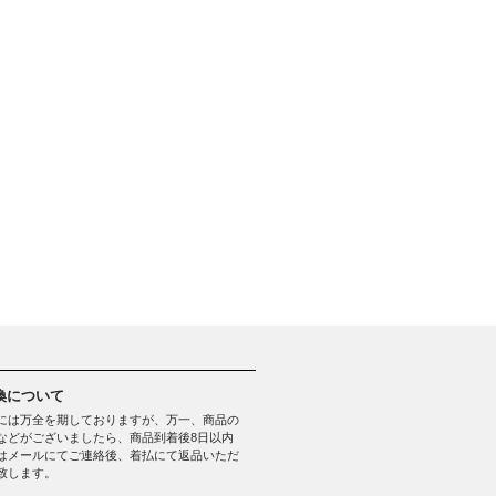
換について
には万全を期しておりますが、万一、商品の
などがございましたら、商品到着後8日以内
はメールにてご連絡後、着払にて返品いただ
致します。