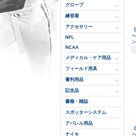
グローブ
練習着
アクセサリー
【
ヘ
NFL
NCAA
メディカル・ケア用品
フィールド用具
審判用品
記念品
書籍・雑誌
スポッターシステム
アパレル用品
【
ナイキ
ヘ