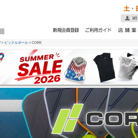
土・
P
>
ピックルボール
> CORE