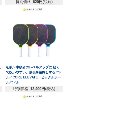
特別価格
620円
(税込)
た
初級〜中級者のレベルアップに 軽く
／
て扱いやすい、成長を後押しするパド
ル／
CORE ELEVATE ピックルボー
ルパドル
特別価格
12,400円
(税込)