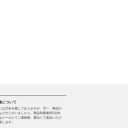
換について
には万全を期しておりますが、万一、商品の
などがございましたら、商品到着後8日以内
はメールにてご連絡後、着払にて返品いただ
致します。