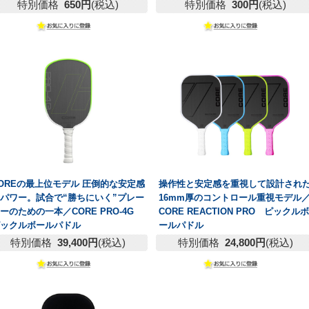
特別価格
650円
(税込)
特別価格
300円
(税込)
OREの最上位モデル 圧倒的な安定感
操作性と安定感を重視して設計され
パワー。試合で“勝ちにいく”プレー
16mm厚のコントロール重視モデル
ヤーのための一本／
CORE PRO-4G
CORE REACTION PRO ピックルボ
ピックルボールパドル
ールパドル
特別価格
39,400円
(税込)
特別価格
24,800円
(税込)