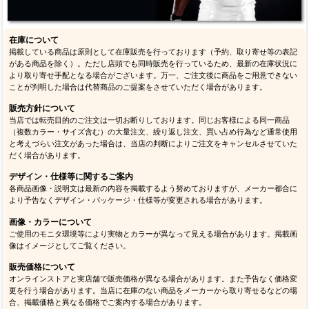
在庫について
掲載している商品は原則として在庫販売を行っております（予約、取り寄せ等の表記
がある商品を除く）。ただし店頭でも同時販売を行っているため、最新の在庫状況に
より取り寄せ手配となる場合がございます。万一、ご注文後に商品をご用意できない
ことが判明した場合は代替商品のご提案をさせていただく場合があります。
販売方針について
当店では転売目的のご注文は一切お断りしております。同じお客様による同一商品
（複数カラー・サイズ含む）の大量注文、繰り返し注文、買い占め行為など通常使用
と考えづらい注文があった場合は、当店の判断によりご注文をキャンセルさせていた
だく場合があります。
デザイン・仕様等に関するご案内
各商品画像・説明文は最新の内容を掲載するよう努めておりますが、メーカー都合に
より予告なくデザイン・パッケージ・仕様等が変更される場合があります。
画像・カラーについて
ご使用のモニタ環境等により実物とカラーが異なって見える場合があります。掲載画
像はイメージとしてご覧ください。
販売価格について
オンラインストアと実店舗で販売価格が異なる場合があります。また予告なく価格変
更を行う場合があります。当店に在庫のない商品をメーカーから取り寄せるなどの場
合、掲載価格と異なる価格でご案内する場合があります。