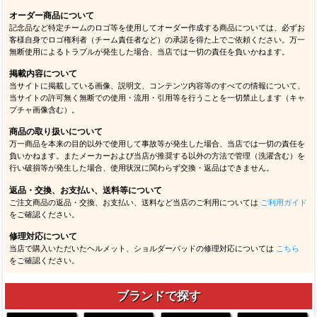
オーダー商品について
記念品など特定チームのロゴ等を使用してオーダー作成する商品については、必ずお
客様自身でロゴ権利者（チーム責任者など）の承諾を得た上でご依頼ください。万一
無断使用によるトラブルが発生した場合、当店では一切の責任を負いかねます。
掲載内容について
当サイトに掲載している画像、説明文、コンテンツ内容等のすべての情報について、
当サイトの許可無く無断での使用・流用・引用等を行うことを一切禁止します（キャ
プチャ画像含む）。
商品の取り扱いについて
万一商品を本来の目的以外で使用して事故等が発生した場合、当店では一切の責任を
負いかねます。またメーカーおよび当店が推奨する以外の方法で管理（洗濯含む）を
行い破損等が発生した場合、使用状況に関わらず交換・返品はできません。
返品・交換、お支払い、送料等について
ご注文商品の返品・交換、お支払い、送料など当店のご利用については
ご利用ガイド
をご確認ください。
修理対応について
当店で購入いただいたヘルメット、ショルダーパッドの修理対応については
こちら
をご確認ください。
ブランドで探す