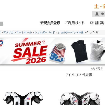
土・
P
>
アメリカンフットボール
>
ショルダーパッド
>
ショルダーパッド本体
> OL／DL用
並び替え
7 件中 1-7 件表示