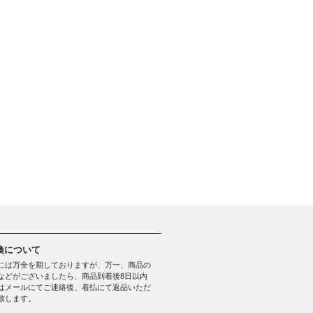
換について
には万全を期しておりますが、万一、商品の
などがございましたら、商品到着後8日以内
はメールにてご連絡後、着払にて返品いただ
致します。