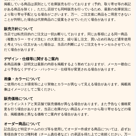
掲載している商品は原則として在庫販売を行っております（予約、取り寄せ等の表記
がある商品を除く）。ただし店頭でも同時販売を行っているため、最新の在庫状況に
より取り寄せ手配となる場合がございます。万一、ご注文後に商品をご用意できない
ことが判明した場合は代替商品のご提案をさせていただく場合があります。
販売方針について
当店では転売目的のご注文は一切お断りしております。同じお客様による同一商品
（複数カラー・サイズ含む）の大量注文、繰り返し注文、買い占め行為など通常使用
と考えづらい注文があった場合は、当店の判断によりご注文をキャンセルさせていた
だく場合があります。
デザイン・仕様等に関するご案内
各商品画像・説明文は最新の内容を掲載するよう努めておりますが、メーカー都合に
より予告なくデザイン・パッケージ・仕様等が変更される場合があります。
画像・カラーについて
ご使用のモニタ環境等により実物とカラーが異なって見える場合があります。掲載画
像はイメージとしてご覧ください。
販売価格について
オンラインストアと実店舗で販売価格が異なる場合があります。また予告なく価格変
更を行う場合があります。当店に在庫のない商品をメーカーから取り寄せるなどの場
合、掲載価格と異なる価格でご案内する場合があります。
オーダー商品について
記念品など特定チームのロゴ等を使用してオーダー作成する商品については、必ずお
客様自身でロゴ権利者（チーム責任者など）の承諾を得た上でご依頼ください。万一