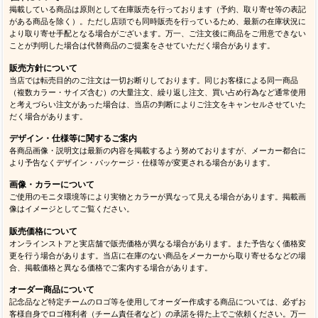
掲載している商品は原則として在庫販売を行っております（予約、取り寄せ等の表記
がある商品を除く）。ただし店頭でも同時販売を行っているため、最新の在庫状況に
より取り寄せ手配となる場合がございます。万一、ご注文後に商品をご用意できない
ことが判明した場合は代替商品のご提案をさせていただく場合があります。
販売方針について
当店では転売目的のご注文は一切お断りしております。同じお客様による同一商品
（複数カラー・サイズ含む）の大量注文、繰り返し注文、買い占め行為など通常使用
と考えづらい注文があった場合は、当店の判断によりご注文をキャンセルさせていた
だく場合があります。
デザイン・仕様等に関するご案内
各商品画像・説明文は最新の内容を掲載するよう努めておりますが、メーカー都合に
より予告なくデザイン・パッケージ・仕様等が変更される場合があります。
画像・カラーについて
ご使用のモニタ環境等により実物とカラーが異なって見える場合があります。掲載画
像はイメージとしてご覧ください。
販売価格について
オンラインストアと実店舗で販売価格が異なる場合があります。また予告なく価格変
更を行う場合があります。当店に在庫のない商品をメーカーから取り寄せるなどの場
合、掲載価格と異なる価格でご案内する場合があります。
オーダー商品について
記念品など特定チームのロゴ等を使用してオーダー作成する商品については、必ずお
客様自身でロゴ権利者（チーム責任者など）の承諾を得た上でご依頼ください。万一