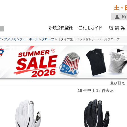
土・
P
>
アメリカンフットボール
>
グローブ
> ［タイプ別］パッド付レシーバー用グローブ
並び替え
18 件中 1-18 件表示