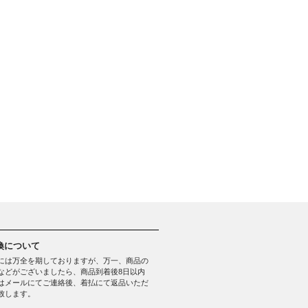
換について
には万全を期しておりますが、万一、商品の
などがございましたら、商品到着後8日以内
はメールにてご連絡後、着払にて返品いただ
致します。