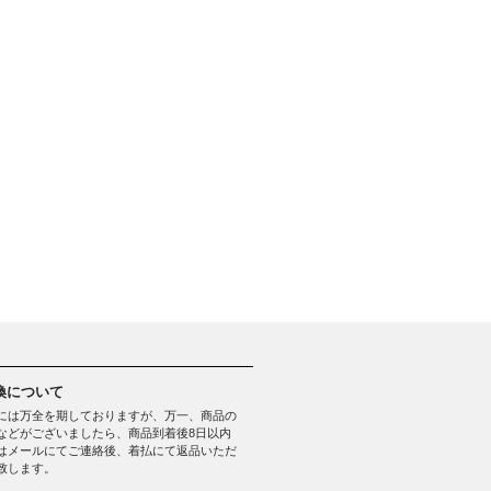
換について
には万全を期しておりますが、万一、商品の
などがございましたら、商品到着後8日以内
はメールにてご連絡後、着払にて返品いただ
致します。