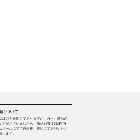
換について
には万全を期しておりますが、万一、商品の
などがございましたら、商品到着後8日以内
はメールにてご連絡後、着払にて返品いただ
致します。