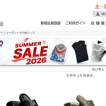
土・
P
>
ジョーダン
> その他グッズ
並び替え
5 件中 1-5 件表示