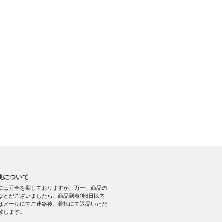
換について
には万全を期しておりますが、万一、商品の
などがございましたら、商品到着後8日以内
はメールにてご連絡後、着払にて返品いただ
致します。