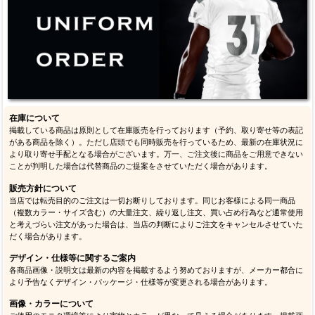
在庫について
掲載している商品は原則として在庫販売を行っております（予約、取り寄せ等の表記
がある商品を除く）。ただし店頭でも同時販売を行っているため、最新の在庫状況に
より取り寄せ手配となる場合がございます。万一、ご注文後に商品をご用意できない
ことが判明した場合は代替商品のご提案をさせていただく場合があります。
販売方針について
当店では転売目的のご注文は一切お断りしております。同じお客様による同一商品
（複数カラー・サイズ含む）の大量注文、繰り返し注文、買い占め行為など通常使用
と考えづらい注文があった場合は、当店の判断によりご注文をキャンセルさせていた
だく場合があります。
デザイン・仕様等に関するご案内
各商品画像・説明文は最新の内容を掲載するよう努めておりますが、メーカー都合に
より予告なくデザイン・パッケージ・仕様等が変更される場合があります。
画像・カラーについて