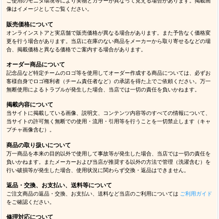
ご使用のモニタ環境等により実物とカラーが異なって見える場合があります。掲載画
像はイメージとしてご覧ください。
販売価格について
オンラインストアと実店舗で販売価格が異なる場合があります。また予告なく価格変
更を行う場合があります。当店に在庫のない商品をメーカーから取り寄せるなどの場
合、掲載価格と異なる価格でご案内する場合があります。
オーダー商品について
記念品など特定チームのロゴ等を使用してオーダー作成する商品については、必ずお
客様自身でロゴ権利者（チーム責任者など）の承諾を得た上でご依頼ください。万一
無断使用によるトラブルが発生した場合、当店では一切の責任を負いかねます。
掲載内容について
当サイトに掲載している画像、説明文、コンテンツ内容等のすべての情報について、
当サイトの許可無く無断での使用・流用・引用等を行うことを一切禁止します（キャ
プチャ画像含む）。
商品の取り扱いについて
万一商品を本来の目的以外で使用して事故等が発生した場合、当店では一切の責任を
負いかねます。またメーカーおよび当店が推奨する以外の方法で管理（洗濯含む）を
行い破損等が発生した場合、使用状況に関わらず交換・返品はできません。
返品・交換、お支払い、送料等について
ご注文商品の返品・交換、お支払い、送料など当店のご利用については
ご利用ガイド
をご確認ください。
修理対応について