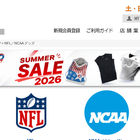
土・
P
> NFL／NCAA グッズ