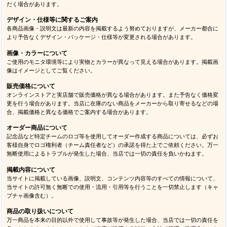
だく場合があります。
デザイン・仕様等に関するご案内
各商品画像・説明文は最新の内容を掲載するよう努めておりますが、メーカー都合に
より予告なくデザイン・パッケージ・仕様等が変更される場合があります。
画像・カラーについて
ご使用のモニタ環境等により実物とカラーが異なって見える場合があります。掲載画
像はイメージとしてご覧ください。
販売価格について
オンラインストアと実店舗で販売価格が異なる場合があります。また予告なく価格変
更を行う場合があります。当店に在庫のない商品をメーカーから取り寄せるなどの場
合、掲載価格と異なる価格でご案内する場合があります。
オーダー商品について
記念品など特定チームのロゴ等を使用してオーダー作成する商品については、必ずお
客様自身でロゴ権利者（チーム責任者など）の承諾を得た上でご依頼ください。万一
無断使用によるトラブルが発生した場合、当店では一切の責任を負いかねます。
掲載内容について
当サイトに掲載している画像、説明文、コンテンツ内容等のすべての情報について、
当サイトの許可無く無断での使用・流用・引用等を行うことを一切禁止します（キャ
プチャ画像含む）。
商品の取り扱いについて
万一商品を本来の目的以外で使用して事故等が発生した場合、当店では一切の責任を