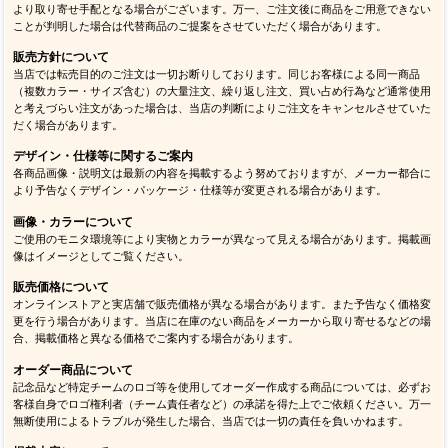
より取り寄せ手配となる場合がございます。万一、ご注文後に商品をご用意できない
ことが判明した場合は代替商品のご提案をさせていただく場合があります。
販売方針について
当店では転売目的のご注文は一切お断りしております。同じお客様による同一商品
（複数カラー・サイズ含む）の大量注文、繰り返し注文、買い占め行為など通常使用
と考えづらい注文があった場合は、当店の判断によりご注文をキャンセルさせていた
だく場合があります。
デザイン・仕様等に関するご案内
各商品画像・説明文は最新の内容を掲載するよう努めておりますが、メーカー都合に
より予告なくデザイン・パッケージ・仕様等が変更される場合があります。
画像・カラーについて
ご使用のモニタ環境等により実物とカラーが異なって見える場合があります。掲載画
像はイメージとしてご覧ください。
販売価格について
オンラインストアと実店舗で販売価格が異なる場合があります。また予告なく価格変
更を行う場合があります。当店に在庫のない商品をメーカーから取り寄せるなどの場
合、掲載価格と異なる価格でご案内する場合があります。
オーダー商品について
記念品など特定チームのロゴ等を使用してオーダー作成する商品については、必ずお
客様自身でロゴ権利者（チーム責任者など）の承諾を得た上でご依頼ください。万一
無断使用によるトラブルが発生した場合、当店では一切の責任を負いかねます。