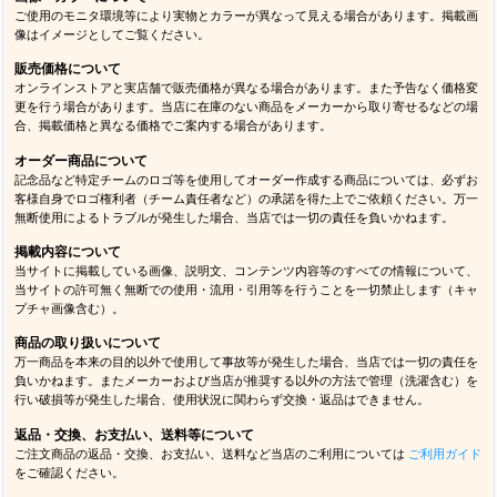
ご使用のモニタ環境等により実物とカラーが異なって見える場合があります。掲載画
像はイメージとしてご覧ください。
販売価格について
オンラインストアと実店舗で販売価格が異なる場合があります。また予告なく価格変
更を行う場合があります。当店に在庫のない商品をメーカーから取り寄せるなどの場
合、掲載価格と異なる価格でご案内する場合があります。
オーダー商品について
記念品など特定チームのロゴ等を使用してオーダー作成する商品については、必ずお
客様自身でロゴ権利者（チーム責任者など）の承諾を得た上でご依頼ください。万一
無断使用によるトラブルが発生した場合、当店では一切の責任を負いかねます。
掲載内容について
当サイトに掲載している画像、説明文、コンテンツ内容等のすべての情報について、
当サイトの許可無く無断での使用・流用・引用等を行うことを一切禁止します（キャ
プチャ画像含む）。
商品の取り扱いについて
万一商品を本来の目的以外で使用して事故等が発生した場合、当店では一切の責任を
負いかねます。またメーカーおよび当店が推奨する以外の方法で管理（洗濯含む）を
行い破損等が発生した場合、使用状況に関わらず交換・返品はできません。
返品・交換、お支払い、送料等について
ご注文商品の返品・交換、お支払い、送料など当店のご利用については
ご利用ガイド
をご確認ください。