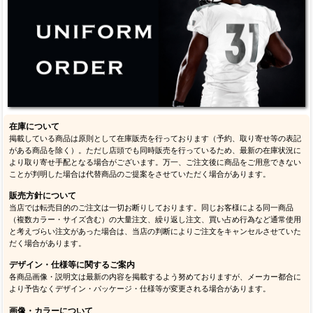
在庫について
掲載している商品は原則として在庫販売を行っております（予約、取り寄せ等の表記
がある商品を除く）。ただし店頭でも同時販売を行っているため、最新の在庫状況に
より取り寄せ手配となる場合がございます。万一、ご注文後に商品をご用意できない
ことが判明した場合は代替商品のご提案をさせていただく場合があります。
販売方針について
当店では転売目的のご注文は一切お断りしております。同じお客様による同一商品
（複数カラー・サイズ含む）の大量注文、繰り返し注文、買い占め行為など通常使用
と考えづらい注文があった場合は、当店の判断によりご注文をキャンセルさせていた
だく場合があります。
デザイン・仕様等に関するご案内
各商品画像・説明文は最新の内容を掲載するよう努めておりますが、メーカー都合に
より予告なくデザイン・パッケージ・仕様等が変更される場合があります。
画像・カラーについて