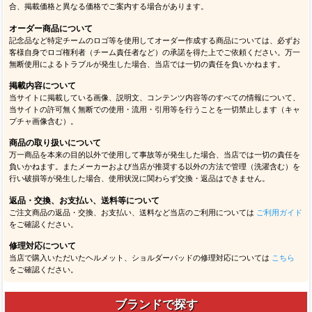
合、掲載価格と異なる価格でご案内する場合があります。
オーダー商品について
記念品など特定チームのロゴ等を使用してオーダー作成する商品については、必ずお
客様自身でロゴ権利者（チーム責任者など）の承諾を得た上でご依頼ください。万一
無断使用によるトラブルが発生した場合、当店では一切の責任を負いかねます。
掲載内容について
当サイトに掲載している画像、説明文、コンテンツ内容等のすべての情報について、
当サイトの許可無く無断での使用・流用・引用等を行うことを一切禁止します（キャ
プチャ画像含む）。
商品の取り扱いについて
万一商品を本来の目的以外で使用して事故等が発生した場合、当店では一切の責任を
負いかねます。またメーカーおよび当店が推奨する以外の方法で管理（洗濯含む）を
行い破損等が発生した場合、使用状況に関わらず交換・返品はできません。
返品・交換、お支払い、送料等について
ご注文商品の返品・交換、お支払い、送料など当店のご利用については
ご利用ガイド
をご確認ください。
修理対応について
当店で購入いただいたヘルメット、ショルダーパッドの修理対応については
こちら
をご確認ください。
ブランドで探す