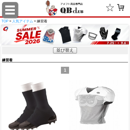
TOP
>
人気アイテム
> 練習着
並び替え
練習着
1