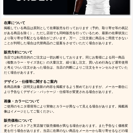
在庫について
掲載している商品は原則として在庫販売を行っております（予約、取り寄せ等の表記
がある商品を除く）。ただし店頭でも同時販売を行っているため、最新の在庫状況に
より取り寄せ手配となる場合がございます。万一、ご注文後に商品をご用意できない
ことが判明した場合は代替商品のご提案をさせていただく場合があります。
販売方針について
当店では転売目的のご注文は一切お断りしております。同じお客様による同一商品
（複数カラー・サイズ含む）の大量注文、繰り返し注文、買い占め行為など通常使用
と考えづらい注文があった場合は、当店の判断によりご注文をキャンセルさせていた
だく場合があります。
デザイン・仕様等に関するご案内
各商品画像・説明文は最新の内容を掲載するよう努めておりますが、メーカー都合に
より予告なくデザイン・パッケージ・仕様等が変更される場合があります。
画像・カラーについて
ご使用のモニタ環境等により実物とカラーが異なって見える場合があります。掲載画
像はイメージとしてご覧ください。
販売価格について
オンラインストアと実店舗で販売価格が異なる場合があります。また予告なく価格変
更を行う場合があります。当店に在庫のない商品をメーカーから取り寄せるなどの場