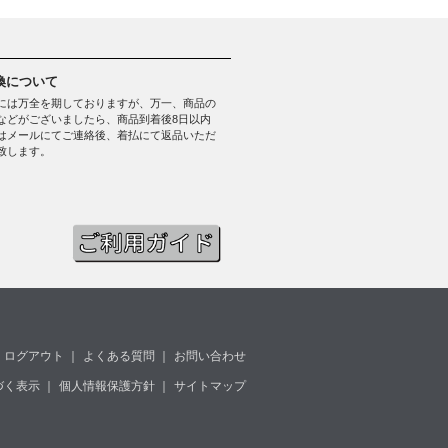
換について
には万全を期しておりますが、万一、商品の
などがございましたら、商品到着後8日以内
はメールにてご連絡後、着払にて返品いただ
致します。
ログアウト
｜
よくある質問
｜
お問い合わせ
づく表示
｜
個人情報保護方針
｜
サイトマップ