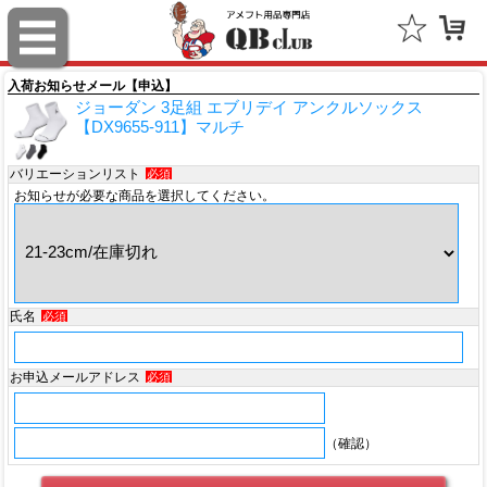
スポルディング（SPALDING）
ミッチェル＆ネス（Mitchell & Ness）
入荷お知らせメール【申込】
ジョーダン 3足組 エブリデイ アンクルソックス
ポータフォン（PORTAPHONE）
【DX9655-911】マルチ
ギルマンギア（Gilman Gear）
バリエーションリスト
必須
お知らせが必要な商品を選択してください。
サムプロ（ThumbPRO）
すべて
氏名
必須
お申込メールアドレス
必須
（確認）