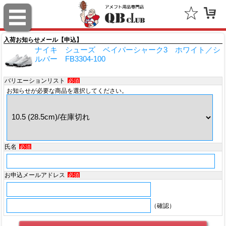
スポルディング（SPALDING）
ミッチェル＆ネス（Mitchell & Ness）
入荷お知らせメール【申込】
ナイキ シューズ ベイパーシャーク3 ホワイト／シ
ポータフォン（PORTAPHONE）
ルバー FB3304-100
ギルマンギア（Gilman Gear）
バリエーションリスト
必須
お知らせが必要な商品を選択してください。
サムプロ（ThumbPRO）
すべて
氏名
必須
お申込メールアドレス
必須
（確認）