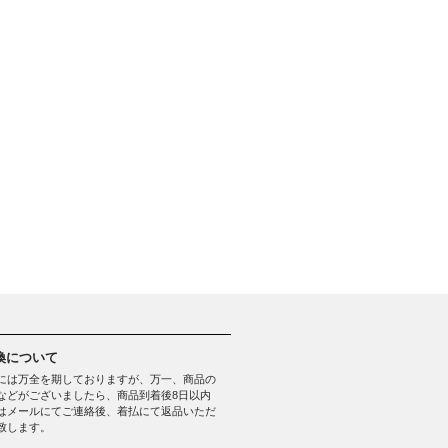
換について
には万全を期しておりますが、万一、商品の
などがございましたら、商品到着後8日以内
はメールにてご連絡後、着払にて返品いただ
致します。