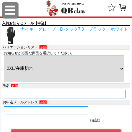
スポルディング（SPALDING）
ミッチェル＆ネス（Mitchell & Ness）
入荷お知らせメール【申込】
ナイキ グローブ D-タック7.0 ブラック／ホワイト
ポータフォン（PORTAPHONE）
ギルマンギア（Gilman Gear）
バリエーションリスト
必須
お知らせが必要な商品を選択してください。
サムプロ（ThumbPRO）
すべて
氏名
必須
お申込メールアドレス
必須
（確認）