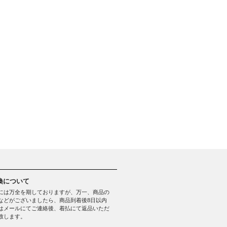
換について
には万全を期しておりますが、万一、商品の
などがございましたら、商品到着後8日以内
はメールにてご連絡後、着払にて返品いただ
致します。