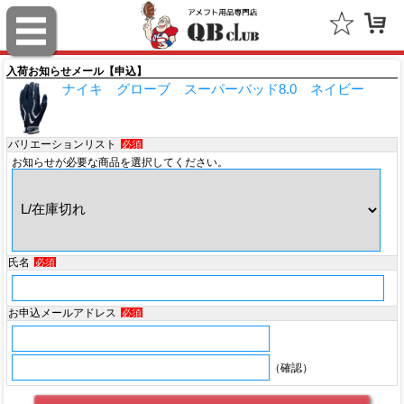
スポルディング（SPALDING）
ミッチェル＆ネス（Mitchell & Ness）
入荷お知らせメール【申込】
ナイキ グローブ スーパーバッド8.0 ネイビー
ポータフォン（PORTAPHONE）
ギルマンギア（Gilman Gear）
バリエーションリスト
必須
お知らせが必要な商品を選択してください。
サムプロ（ThumbPRO）
すべて
氏名
必須
お申込メールアドレス
必須
（確認）