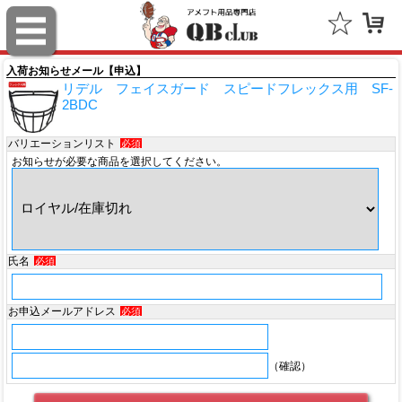
スポルディング（SPALDING）
ミッチェル＆ネス（Mitchell & Ness）
入荷お知らせメール【申込】
リデル フェイスガード スピードフレックス用 SF-
ポータフォン（PORTAPHONE）
2BDC
ギルマンギア（Gilman Gear）
バリエーションリスト
必須
お知らせが必要な商品を選択してください。
サムプロ（ThumbPRO）
すべて
氏名
必須
お申込メールアドレス
必須
（確認）