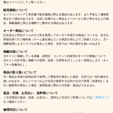
像はイメージとしてご覧ください。
販売価格について
オンラインストアと実店舗で販売価格が異なる場合があります。また予告なく価格変
更を行う場合があります。当店に在庫のない商品をメーカーから取り寄せるなどの場
合、掲載価格と異なる価格でご案内する場合があります。
オーダー商品について
記念品など特定チームのロゴ等を使用してオーダー作成する商品については、必ずお
客様自身でロゴ権利者（チーム責任者など）の承諾を得た上でご依頼ください。万一
無断使用によるトラブルが発生した場合、当店では一切の責任を負いかねます。
掲載内容について
当サイトに掲載している画像、説明文、コンテンツ内容等のすべての情報について、
当サイトの許可無く無断での使用・流用・引用等を行うことを一切禁止します（キャ
プチャ画像含む）。
商品の取り扱いについて
万一商品を本来の目的以外で使用して事故等が発生した場合、当店では一切の責任を
負いかねます。またメーカーおよび当店が推奨する以外の方法で管理（洗濯含む）を
行い破損等が発生した場合、使用状況に関わらず交換・返品はできません。
返品・交換、お支払い、送料等について
ご注文商品の返品・交換、お支払い、送料など当店のご利用については
ご利用ガイド
をご確認ください。
修理対応について