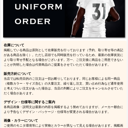
在庫について
掲載している商品は原則として在庫販売を行っております（予約、取り寄せ等の表記
がある商品を除く）。ただし店頭でも同時販売を行っているため、最新の在庫状況に
より取り寄せ手配となる場合がございます。万一、ご注文後に商品をご用意できない
ことが判明した場合は代替商品のご提案をさせていただく場合があります。
販売方針について
当店では転売目的のご注文は一切お断りしております。同じお客様による同一商品
（複数カラー・サイズ含む）の大量注文、繰り返し注文、買い占め行為など通常使用
と考えづらい注文があった場合は、当店の判断によりご注文をキャンセルさせていた
だく場合があります。
デザイン・仕様等に関するご案内
各商品画像・説明文は最新の内容を掲載するよう努めておりますが、メーカー都合に
より予告なくデザイン・パッケージ・仕様等が変更される場合があります。
画像・カラーについて
ご使用のモニタ環境等により実物とカラーが異なって見える場合があります。掲載画