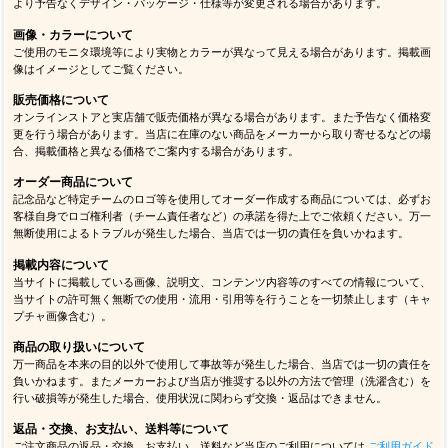
より予告なくデザイン・パッケージ・仕様等が変更される場合があります。
画像・カラーについて
ご使用のモニタ環境等により実物とカラーが異なって見える場合があります。掲載画
像はイメージとしてご覧ください。
販売価格について
オンラインストアと実店舗で販売価格が異なる場合があります。また予告なく価格変
更を行う場合があります。当店に在庫のない商品をメーカーから取り寄せるなどの場
合、掲載価格と異なる価格でご案内する場合があります。
オーダー商品について
記念品など特定チームのロゴ等を使用してオーダー作成する商品については、必ずお
客様自身でロゴ権利者（チーム責任者など）の承諾を得た上でご依頼ください。万一
無断使用によるトラブルが発生した場合、当店では一切の責任を負いかねます。
掲載内容について
当サイトに掲載している画像、説明文、コンテンツ内容等のすべての情報について、
当サイトの許可無く無断での使用・流用・引用等を行うことを一切禁止します（キャ
プチャ画像含む）。
商品の取り扱いについて
万一商品を本来の目的以外で使用して事故等が発生した場合、当店では一切の責任を
負いかねます。またメーカーおよび当店が推奨する以外の方法で管理（洗濯含む）を
行い破損等が発生した場合、使用状況に関わらず交換・返品はできません。
返品・交換、お支払い、送料等について
ご注文商品の返品・交換、お支払い、送料など当店のご利用については
ご利用ガイド