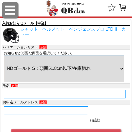
スポルディング（SPALDING）
ミッチェル＆ネス（Mitchell & Ness）
入荷お知らせメール【申込】
シャット ヘルメット ベンジェンスプロ LTD II カ
ポータフォン（PORTAPHONE）
ラー
ギルマンギア（Gilman Gear）
バリエーションリスト
必須
お知らせが必要な商品を選択してください。
サムプロ（ThumbPRO）
すべて
氏名
必須
お申込メールアドレス
必須
（確認）