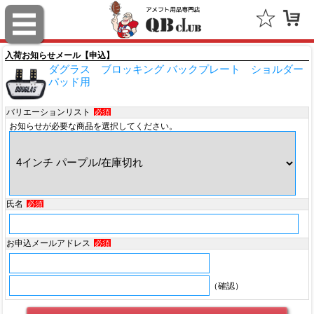
スポルディング（SPALDING）
ミッチェル＆ネス（Mitchell & Ness）
入荷お知らせメール【申込】
ダグラス ブロッキング バックプレート ショルダー
ポータフォン（PORTAPHONE）
パッド用
ギルマンギア（Gilman Gear）
バリエーションリスト
必須
お知らせが必要な商品を選択してください。
サムプロ（ThumbPRO）
すべて
氏名
必須
お申込メールアドレス
必須
（確認）