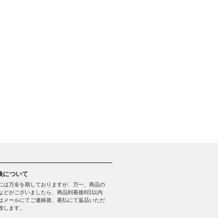
換について
には万全を期しておりますが、万一、商品の
などがございましたら、商品到着後8日以内
はメールにてご連絡後、着払にて返品いただ
致します。