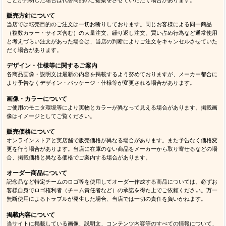
販売方針について
当店では転売目的のご注文は一切お断りしております。同じお客様による同一商品
（複数カラー・サイズ含む）の大量注文、繰り返し注文、買い占め行為など通常使用
と考えづらい注文があった場合は、当店の判断によりご注文をキャンセルさせていた
だく場合があります。
デザイン・仕様等に関するご案内
各商品画像・説明文は最新の内容を掲載するよう努めておりますが、メーカー都合に
より予告なくデザイン・パッケージ・仕様等が変更される場合があります。
画像・カラーについて
ご使用のモニタ環境等により実物とカラーが異なって見える場合があります。掲載画
像はイメージとしてご覧ください。
販売価格について
オンラインストアと実店舗で販売価格が異なる場合があります。また予告なく価格変
更を行う場合があります。当店に在庫のない商品をメーカーから取り寄せるなどの場
合、掲載価格と異なる価格でご案内する場合があります。
オーダー商品について
記念品など特定チームのロゴ等を使用してオーダー作成する商品については、必ずお
客様自身でロゴ権利者（チーム責任者など）の承諾を得た上でご依頼ください。万一
無断使用によるトラブルが発生した場合、当店では一切の責任を負いかねます。
掲載内容について
当サイトに掲載している画像、説明文、コンテンツ内容等のすべての情報について、