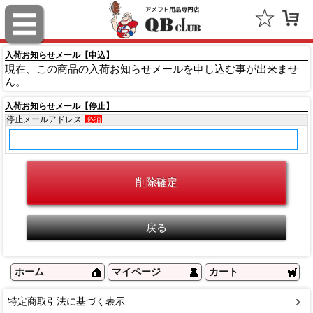
ロゴブランズ（Logo Brands）
入荷お知らせメール【申込】
FOCO（Forever Collectibles）
現在、この商品の入荷お知らせメールを申し込む事が出来ませ
ん。
ノースウエスト（Northwest）
入荷お知らせメール【停止】
フランクリン（Flanklin Sports）
停止メールアドレス
必須
GREAT AMERICAN（グレートアメリカン）
ニューエラ（NEW ERA）
フォーティーセブン（'47）
ファナティクス（Fanatics）
アウトドアキャップ（Outdoor Cap Company）
ホーム
マイページ
カート
スポルディング（SPALDING）
特定商取引法に基づく表示