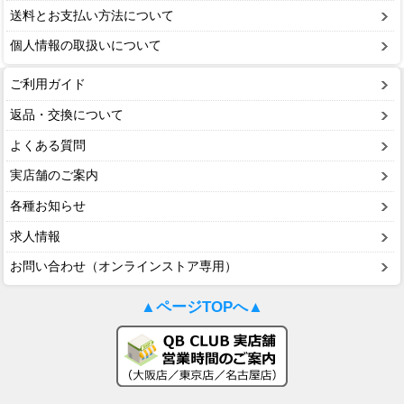
送料とお支払い方法について
ミッチェル＆ネス（Mitchell & Ness）
個人情報の取扱いについて
ポータフォン（PORTAPHONE）
ご利用ガイド
ギルマンギア（Gilman Gear）
返品・交換について
サムプロ（ThumbPRO）
よくある質問
すべて
実店舗のご案内
各種お知らせ
求人情報
お問い合わせ（オンラインストア専用）
▲ページTOPへ▲