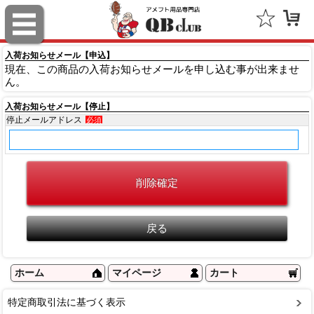
ロゴブランズ（Logo Brands）
入荷お知らせメール【申込】
FOCO（Forever Collectibles）
現在、この商品の入荷お知らせメールを申し込む事が出来ませ
ん。
ノースウエスト（Northwest）
入荷お知らせメール【停止】
フランクリン（Flanklin Sports）
停止メールアドレス
必須
GREAT AMERICAN（グレートアメリカン）
ニューエラ（NEW ERA）
フォーティーセブン（'47）
ファナティクス（Fanatics）
アウトドアキャップ（Outdoor Cap Company）
ホーム
マイページ
カート
スポルディング（SPALDING）
特定商取引法に基づく表示