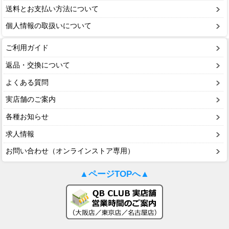
送料とお支払い方法について
ミッチェル＆ネス（Mitchell & Ness）
個人情報の取扱いについて
ポータフォン（PORTAPHONE）
ご利用ガイド
ギルマンギア（Gilman Gear）
返品・交換について
サムプロ（ThumbPRO）
よくある質問
すべて
実店舗のご案内
各種お知らせ
求人情報
お問い合わせ（オンラインストア専用）
▲ページTOPへ▲