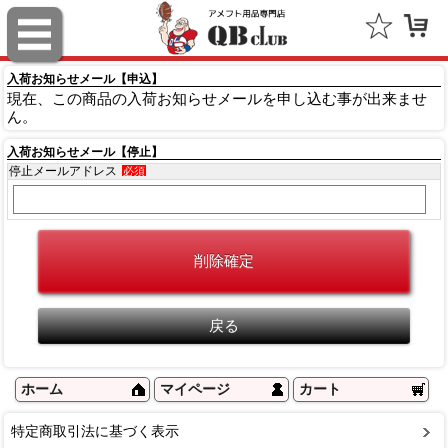
ロゴブランズ（Logo Brands）
入荷お知らせメール【申込】
FOCO（Forever Collectibles）
現在、この商品の入荷お知らせメールを申し込む事が出来ませ
ん。
ノースウエスト（Northwest）
入荷お知らせメール【停止】
フランクリン（Flanklin Sports）
停止メールアドレス
必須
GREAT AMERICAN（グレートアメリカン）
ニューエラ（NEW ERA）
フォーティーセブン（'47）
ファナティクス（Fanatics）
アウトドアキャップ（Outdoor Cap Company）
ホーム
マイページ
カート
スポルディング（SPALDING）
特定商取引法に基づく表示