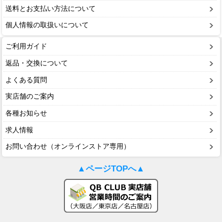
送料とお支払い方法について
ミッチェル＆ネス（Mitchell & Ness）
個人情報の取扱いについて
ポータフォン（PORTAPHONE）
ご利用ガイド
ギルマンギア（Gilman Gear）
返品・交換について
サムプロ（ThumbPRO）
よくある質問
すべて
実店舗のご案内
各種お知らせ
求人情報
お問い合わせ（オンラインストア専用）
▲ページTOPへ▲