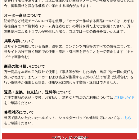
更を行う場合があります。当店に在庫のない商品をメーカーから取り寄せるなどの場
合、掲載価格と異なる価格でご案内する場合があります。
オーダー商品について
記念品など特定チームのロゴ等を使用してオーダー作成する商品については、必ずお
客様自身でロゴ権利者（チーム責任者など）の承諾を得た上でご依頼ください。万一
無断使用によるトラブルが発生した場合、当店では一切の責任を負いかねます。
掲載内容について
当サイトに掲載している画像、説明文、コンテンツ内容等のすべての情報について、
当サイトの許可無く無断での使用・流用・引用等を行うことを一切禁止します（キャ
プチャ画像含む）。
商品の取り扱いについて
万一商品を本来の目的以外で使用して事故等が発生した場合、当店では一切の責任を
負いかねます。またメーカーおよび当店が推奨する以外の方法で管理（洗濯含む）を
行い破損等が発生した場合、使用状況に関わらず交換・返品はできません。
返品・交換、お支払い、送料等について
ご注文商品の返品・交換、お支払い、送料など当店のご利用については
ご利用ガイド
をご確認ください。
修理対応について
当店で購入いただいたヘルメット、ショルダーパッドの修理対応については
こちら
をご確認ください。
ブランドで探す