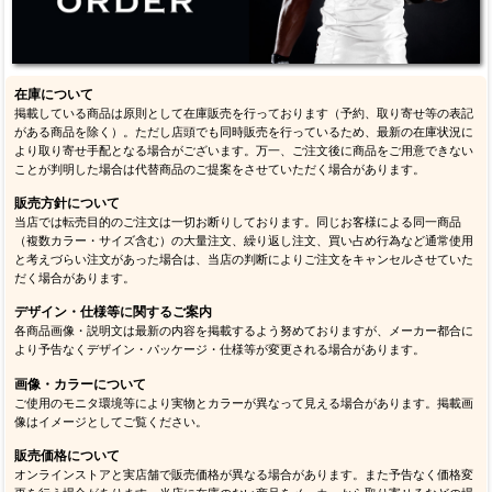
在庫について
掲載している商品は原則として在庫販売を行っております（予約、取り寄せ等の表記
がある商品を除く）。ただし店頭でも同時販売を行っているため、最新の在庫状況に
より取り寄せ手配となる場合がございます。万一、ご注文後に商品をご用意できない
ことが判明した場合は代替商品のご提案をさせていただく場合があります。
販売方針について
当店では転売目的のご注文は一切お断りしております。同じお客様による同一商品
（複数カラー・サイズ含む）の大量注文、繰り返し注文、買い占め行為など通常使用
と考えづらい注文があった場合は、当店の判断によりご注文をキャンセルさせていた
だく場合があります。
デザイン・仕様等に関するご案内
各商品画像・説明文は最新の内容を掲載するよう努めておりますが、メーカー都合に
より予告なくデザイン・パッケージ・仕様等が変更される場合があります。
画像・カラーについて
ご使用のモニタ環境等により実物とカラーが異なって見える場合があります。掲載画
像はイメージとしてご覧ください。
販売価格について
オンラインストアと実店舗で販売価格が異なる場合があります。また予告なく価格変