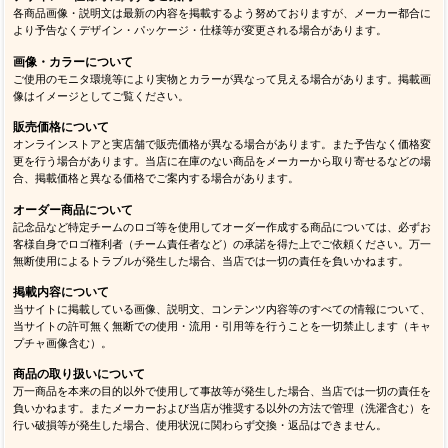
各商品画像・説明文は最新の内容を掲載するよう努めておりますが、メーカー都合に
より予告なくデザイン・パッケージ・仕様等が変更される場合があります。
画像・カラーについて
ご使用のモニタ環境等により実物とカラーが異なって見える場合があります。掲載画
像はイメージとしてご覧ください。
販売価格について
オンラインストアと実店舗で販売価格が異なる場合があります。また予告なく価格変
更を行う場合があります。当店に在庫のない商品をメーカーから取り寄せるなどの場
合、掲載価格と異なる価格でご案内する場合があります。
オーダー商品について
記念品など特定チームのロゴ等を使用してオーダー作成する商品については、必ずお
客様自身でロゴ権利者（チーム責任者など）の承諾を得た上でご依頼ください。万一
無断使用によるトラブルが発生した場合、当店では一切の責任を負いかねます。
掲載内容について
当サイトに掲載している画像、説明文、コンテンツ内容等のすべての情報について、
当サイトの許可無く無断での使用・流用・引用等を行うことを一切禁止します（キャ
プチャ画像含む）。
商品の取り扱いについて
万一商品を本来の目的以外で使用して事故等が発生した場合、当店では一切の責任を
負いかねます。またメーカーおよび当店が推奨する以外の方法で管理（洗濯含む）を
行い破損等が発生した場合、使用状況に関わらず交換・返品はできません。