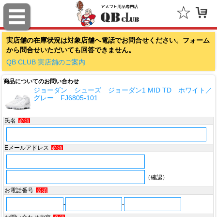
ファナティクス（Fanatics）
実店舗の在庫状況は対象店舗へ電話でお問合せください。フォーム
アウトドアキャップ（Outdoor Cap Company）
から問合せいただいても回答できません。
スポルディング（SPALDING）
QB CLUB 実店舗のご案内
商品についてのお問い合わせ
ミッチェル＆ネス（Mitchell & Ness）
ジョーダン シューズ ジョーダン1 MID TD ホワイト／
グレー FJ6805-101
ポータフォン（PORTAPHONE）
氏名
必須
ギルマンギア（Gilman Gear）
サムプロ（ThumbPRO）
Eメールアドレス
必須
すべて
（確認）
お電話番号
必須
-
-