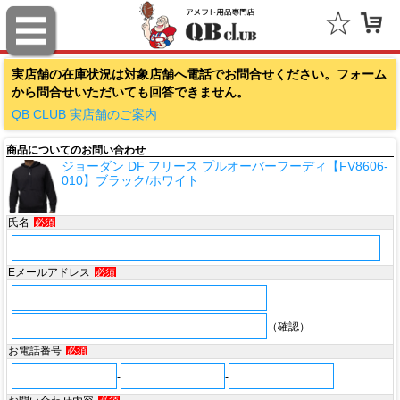
ファナティクス（Fanatics）
実店舗の在庫状況は対象店舗へ電話でお問合せください。フォーム
アウトドアキャップ（Outdoor Cap Company）
から問合せいただいても回答できません。
スポルディング（SPALDING）
QB CLUB 実店舗のご案内
商品についてのお問い合わせ
ミッチェル＆ネス（Mitchell & Ness）
ジョーダン DF フリース プルオーバーフーディ【FV8606-
010】ブラック/ホワイト
ポータフォン（PORTAPHONE）
氏名
必須
ギルマンギア（Gilman Gear）
サムプロ（ThumbPRO）
Eメールアドレス
必須
すべて
（確認）
お電話番号
必須
-
-