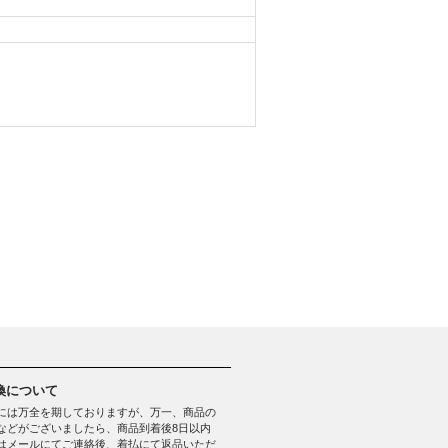
換について
には万全を期しておりますが、万一、商品の
などがございましたら、商品到着後8日以内
はメールにてご連絡後、着払にて返品いただ