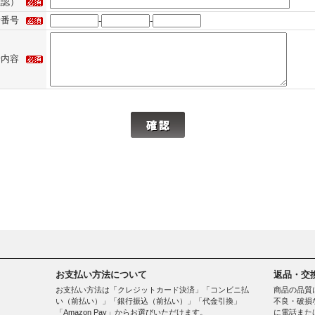
確認）
話番号
-
-
せ内容
お支払い方法について
返品・交
お支払い方法は「クレジットカード決済」「コンビニ払
商品の品質
い（前払い）」「銀行振込（前払い）」「代金引換」
不良・破損
「Amazon Pay」からお選びいただけます。
に電話また