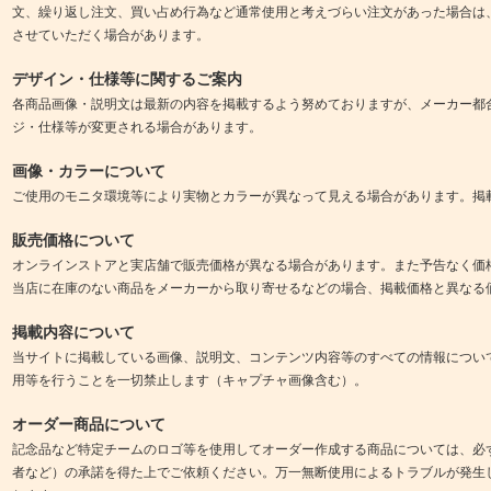
文、繰り返し注文、買い占め行為など通常使用と考えづらい注文があった場合は
させていただく場合があります。
デザイン・仕様等に関するご案内
各商品画像・説明文は最新の内容を掲載するよう努めておりますが、メーカー都
ジ・仕様等が変更される場合があります。
画像・カラーについて
ご使用のモニタ環境等により実物とカラーが異なって見える場合があります。掲
販売価格について
オンラインストアと実店舗で販売価格が異なる場合があります。また予告なく価
当店に在庫のない商品をメーカーから取り寄せるなどの場合、掲載価格と異なる
掲載内容について
当サイトに掲載している画像、説明文、コンテンツ内容等のすべての情報につい
用等を行うことを一切禁止します（キャプチャ画像含む）。
オーダー商品について
記念品など特定チームのロゴ等を使用してオーダー作成する商品については、必
者など）の承諾を得た上でご依頼ください。万一無断使用によるトラブルが発生