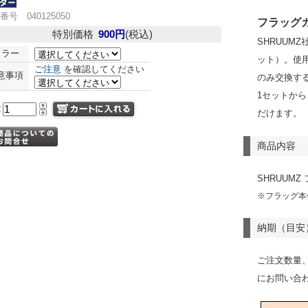
番号 040125050
フラッグ
特別価格
900円
(税込)
SHRUUM
カラー
ット）。使
ご注意
を確認してください
意事項
のみ交換す
1セットか
量
だけます。
商品内容
SHRUUMZ
※フラッグ本
納期（目安
ご注文数量
にお問い合