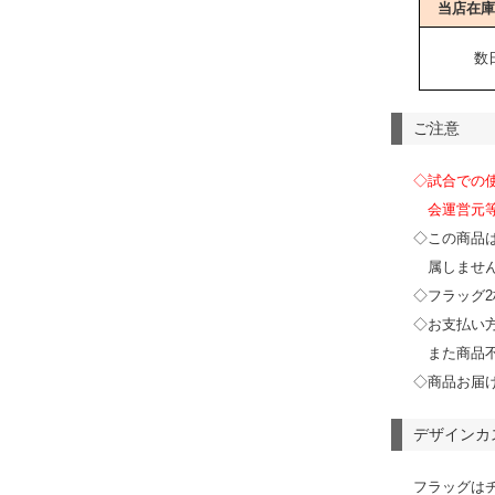
当店在庫
数
ご注意
◇試合での
会運営元
◇この商品
属しませ
◇フラッグ
◇お支払い
また商品
◇商品お届
デザインカ
フラッグは