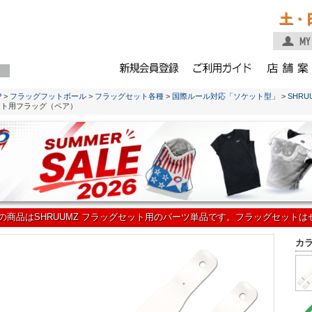
土・
P
>
フラッグフットボール
>
フラッグセット各種
>
国際ルール対応「ソケット型」
>
SHRU
ット用フラッグ（ペア）
の商品はSHRUUMZ フラッグセット用のパーツ単品です。フラッグセット
カ