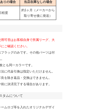
ありの場合
当店在庫なしの場合
約1ヶ月（メーカーから
日程度
取り寄せ後に発送）
使用可否はお客様自身で所属リーグ、大
等にご確認ください。
はフラッグのみです。その他パーツは付
ん。
2枚とも同一カラーです。
方法に代金引換は指定いただけません。
不良を除き返品・交換はできません。
け前に決済完了する場合があります。
スタムについて
チームロゴ等を入れたオリジナルデザイ