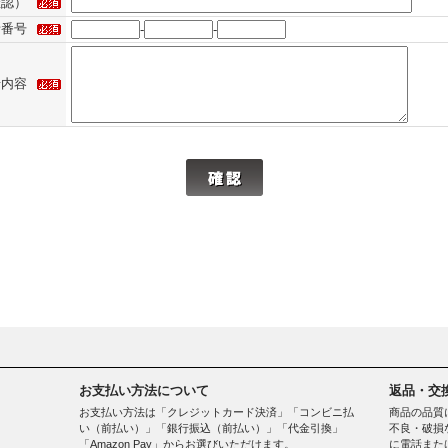
確認）
話番号
-
-
せ内容
お支払い方法について
返品・交
お支払い方法は「クレジットカード決済」「コンビニ払
商品の品質
い（前払い）」「銀行振込（前払い）」「代金引換」
不良・破損
「Amazon Pay」からお選びいただけます。
に電話また