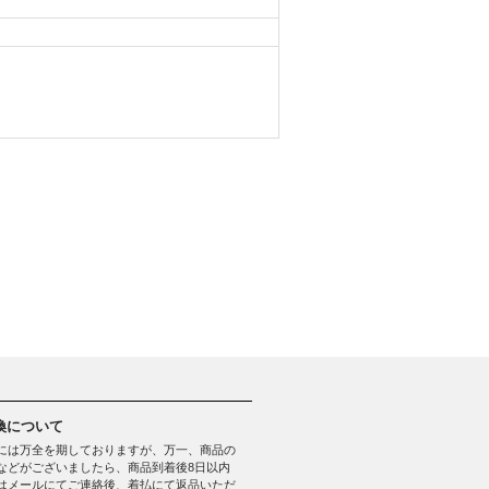
換について
には万全を期しておりますが、万一、商品の
などがございましたら、商品到着後8日以内
はメールにてご連絡後、着払にて返品いただ