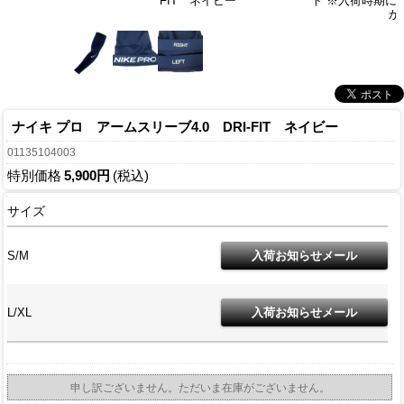
FIT ネイビー
ト ※入荷時期に
が
ナイキ プロ アームスリーブ4.0 DRI-FIT ネイビー
01135104003
特別価格
5,900円
(税込)
サイズ
S/M
L/XL
申し訳ございません。ただいま在庫がございません。