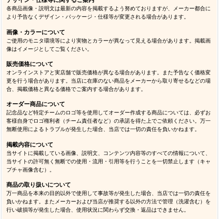
デザイン・仕様等に関するご案内
各商品画像・説明文は最新の内容を掲載するよう努めておりますが、メーカー都合に
より予告なくデザイン・パッケージ・仕様等が変更される場合があります。
画像・カラーについて
ご使用のモニタ環境等により実物とカラーが異なって見える場合があります。掲載画
像はイメージとしてご覧ください。
販売価格について
オンラインストアと実店舗で販売価格が異なる場合があります。また予告なく価格変
更を行う場合があります。当店に在庫のない商品をメーカーから取り寄せるなどの場
合、掲載価格と異なる価格でご案内する場合があります。
オーダー商品について
記念品など特定チームのロゴ等を使用してオーダー作成する商品については、必ずお
客様自身でロゴ権利者（チーム責任者など）の承諾を得た上でご依頼ください。万一
無断使用によるトラブルが発生した場合、当店では一切の責任を負いかねます。
掲載内容について
当サイトに掲載している画像、説明文、コンテンツ内容等のすべての情報について、
当サイトの許可無く無断での使用・流用・引用等を行うことを一切禁止します（キャ
プチャ画像含む）。
商品の取り扱いについて
万一商品を本来の目的以外で使用して事故等が発生した場合、当店では一切の責任を
負いかねます。またメーカーおよび当店が推奨する以外の方法で管理（洗濯含む）を
行い破損等が発生した場合、使用状況に関わらず交換・返品はできません。