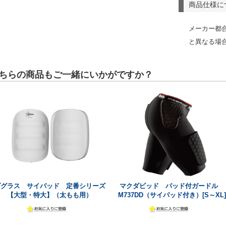
商品仕様に
メーカー都
と異なる場
ちらの商品もご一緒にいかがですか？
ダグラス サイパッド 定番シリーズ
マクダビッド パッド付ガードル
【大型・特大】（太もも用）
M737DD（サイパッド付き）[S～XL