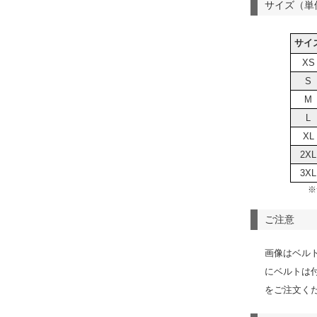
サイズ（単
サイ
XS
S
M
L
XL
2XL
3XL
※
ご注意
画像はベル
にベルトは
をご注文く