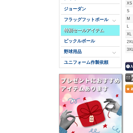
XS
ジョーダン
S
M
フラッグフットボール
L
特別セールアイテム
XL
ピックルボール
2X
3X
野球用品
ユニフォーム作製依頼