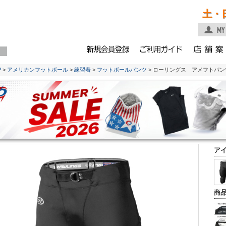
土・
P
>
アメリカンフットボール
>
練習着
>
フットボールパンツ
> ローリングス アメフトパンツ
ア
商