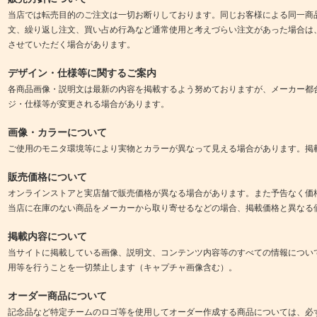
当店では転売目的のご注文は一切お断りしております。同じお客様による同一商
文、繰り返し注文、買い占め行為など通常使用と考えづらい注文があった場合は
させていただく場合があります。
デザイン・仕様等に関するご案内
各商品画像・説明文は最新の内容を掲載するよう努めておりますが、メーカー都
ジ・仕様等が変更される場合があります。
画像・カラーについて
ご使用のモニタ環境等により実物とカラーが異なって見える場合があります。掲
販売価格について
オンラインストアと実店舗で販売価格が異なる場合があります。また予告なく価
当店に在庫のない商品をメーカーから取り寄せるなどの場合、掲載価格と異なる
掲載内容について
当サイトに掲載している画像、説明文、コンテンツ内容等のすべての情報につい
用等を行うことを一切禁止します（キャプチャ画像含む）。
オーダー商品について
記念品など特定チームのロゴ等を使用してオーダー作成する商品については、必