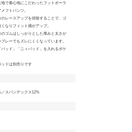
生地で着心地にこだわったフットボーラ
アメフトパンツ。
分のレースアップを排除することで、ゴ
無くなりフィット感がアップ。
分のゴムはしっかりとした厚みと太さが
いプレーでもズレにくくなっています。
イパッド」「ニィパッド」を入れるポケ
パッドは別売りです
%／スパンデックス12%