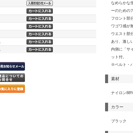
なめらかな
ーのための
フロント部
ワゴワ感が
ウエスト部
あり、激し
L
内側に「サ
L
ット付。
※ベルト・
素材
ナイロン88
カラー
ブラック