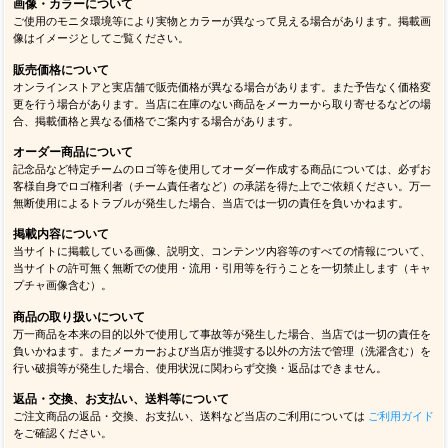
画像・カラーについて
ご使用のモニタ環境等により実物とカラーが異なって見える場合があります。掲載画
像はイメージとしてご覧ください。
販売価格について
オンラインストアと実店舗で販売価格が異なる場合があります。また予告なく価格変
更を行う場合があります。当店に在庫のない商品をメーカーから取り寄せるなどの場
合、掲載価格と異なる価格でご案内する場合があります。
オーダー商品について
記念品など特定チームのロゴ等を使用してオーダー作成する商品については、必ずお
客様自身でロゴ権利者（チーム責任者など）の承諾を得た上でご依頼ください。万一
無断使用によるトラブルが発生した場合、当店では一切の責任を負いかねます。
掲載内容について
当サイトに掲載している画像、説明文、コンテンツ内容等のすべての情報について、
当サイトの許可無く無断での使用・流用・引用等を行うことを一切禁止します（キャ
プチャ画像含む）。
商品の取り扱いについて
万一商品を本来の目的以外で使用して事故等が発生した場合、当店では一切の責任を
負いかねます。またメーカーおよび当店が推奨する以外の方法で管理（洗濯含む）を
行い破損等が発生した場合、使用状況に関わらず交換・返品はできません。
返品・交換、お支払い、送料等について
ご注文商品の返品・交換、お支払い、送料など当店のご利用については
ご利用ガイド
をご確認ください。