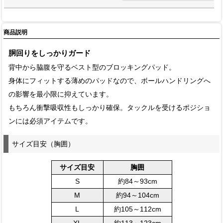
商品説明
胴回りをしっかりガード
背中から脇腹を守るベスト型のブロッキングパッド。
身体にフィットする薄めのパッドなので、ボールハンドリングへ
の影響を最小限に抑えています。
もちろん衝撃吸収性もしっかり確保。タックルを受けるポジショ
ンには必須アイテムです。
サイズ目安（胸囲）
サイズ目安
胸囲
S
約84～93cm
M
約94～104cm
L
約105～112cm
XL
約113～123cm